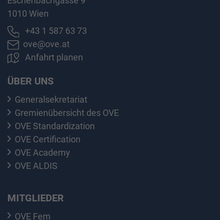
Eschenbachgasse 9
1010 Wien
+43 1 587 63 73
ove@ove.at
Anfahrt planen
ÜBER UNS
Generalsekretariat
Gremienübersicht des OVE
OVE Standardization
OVE Certification
OVE Academy
OVE ALDIS
MITGLIEDER
OVE Fem