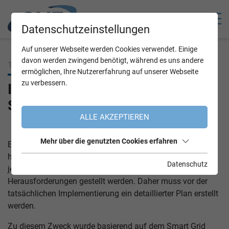
Datenschutzeinstellungen
Auf unserer Webseite werden Cookies verwendet. Einige
davon werden zwingend benötigt, während es uns andere
19.10.2022
ermöglichen, Ihre Nutzererfahrung auf unserer Webseite
zu verbessern.
IT/OT-Konvergenz anhand einer
Smart Metering-Architektur
ALLE AKZEPTIEREN
Mehr über die genutzten Cookies erfahren
Ein Smart Grid-System kann ohne Zweifel als
hochkomplexes System klassifiziert werden. Das bedeutet
Datenschutz
jedoch, dass wir bei dessen Entwicklung vor spannende
Herausforderungen gestellt werden. Daher muss vor der
tatsächlichen Implementierung ein detaillierter Plan erstellt
werden.
Zu diesem Zweck wurde basierend auf dem Smart Grid