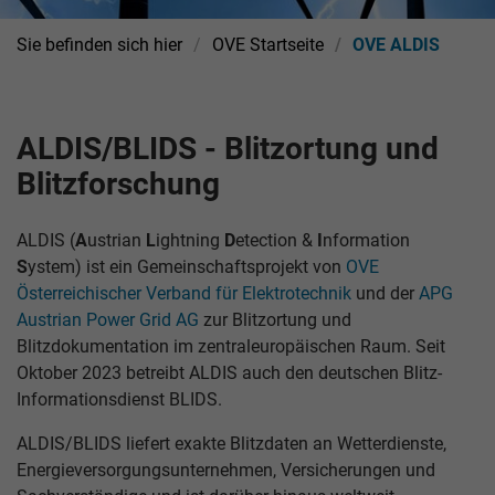
Sie befinden sich hier
OVE Startseite
OVE ALDIS
ALDIS/BLIDS - Blitzortung und
Blitzforschung
ALDIS (
A
ustrian
L
ightning
D
etection &
I
nformation
S
ystem) ist ein Gemeinschaftsprojekt von
OVE
Österreichischer Verband für Elektrotechnik
und der
APG
Austrian Power Grid AG
zur Blitzortung und
Blitzdokumentation im zentraleuropäischen Raum. Seit
Oktober 2023 betreibt ALDIS auch den deutschen Blitz-
Informationsdienst BLIDS.
ALDIS/BLIDS liefert exakte Blitzdaten an Wetterdienste,
Energieversorgungsunternehmen, Versicherungen und