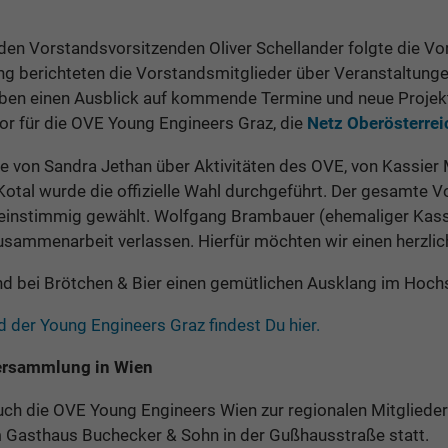
en Vorstandsvorsitzenden Oliver Schellander folgte die Vo
berichteten die Vorstandsmitglieder über Veranstaltungen
ben einen Ausblick auf kommende Termine und neue Projek
r für die OVE Young Engineers Graz, die
Netz Oberösterrei
e von Sandra Jethan über Aktivitäten des OVE, von Kassier
otal wurde die offizielle Wahl durchgeführt. Der gesamte V
instimmig gewählt. Wolfgang Brambauer (ehemaliger Kassi
Zusammenarbeit verlassen. Hierfür möchten wir einen herzli
nd bei Brötchen & Bier einen gemütlichen Ausklang im Hoc
 der Young Engineers Graz findest Du hier.
versammlung in Wien
ch die OVE Young Engineers Wien zur regionalen Mitgliede
 Gasthaus Buchecker & Sohn in der Gußhausstraße statt.