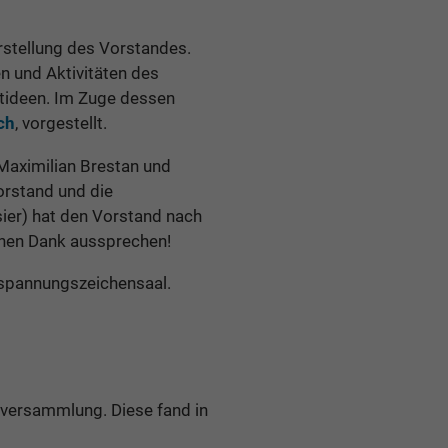
rstellung des Vorstandes.
 und Aktivitäten des
tideen. Im Zuge dessen
ch
, vorgestellt.
 Maximilian Brestan und
orstand und die
er) hat den Vorstand nach
chen Dank aussprechen!
hspannungszeichensaal.
rversammlung. Diese fand in