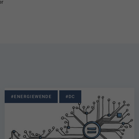
er
#ENERGIEWENDE
#DC