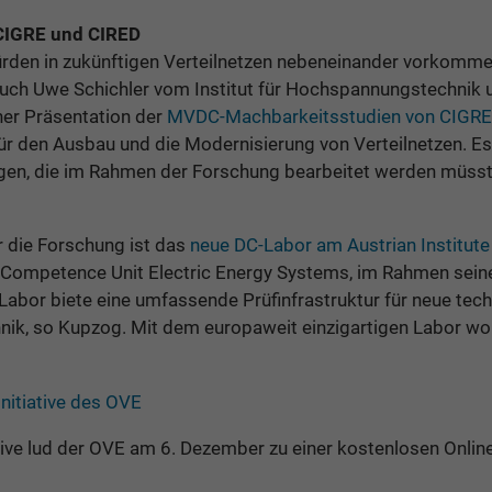
CIGRE und CIRED
en in zukünftigen Verteilnetzen nebeneinander vorkommen
 auch Uwe Schichler vom Institut für Hochspannungstechn
er Präsentation der
MVDC-Machbarkeitsstudien von CIGRE
für den Ausbau und die Modernisierung von Verteilnetzen. E
gen, die im Rahmen der Forschung bearbeitet werden müsst
r die Forschung ist das
neue DC-Labor am Austrian Institute
 Competence Unit Electric Energy Systems, im Rahmen seine
bor biete eine umfassende Prüfinfrastruktur für neue tec
nik, so Kupzog. Mit dem europaweit einzigartigen Labor wo
Initiative des OVE
tive lud der OVE am 6. Dezember zu einer kostenlosen Onlin