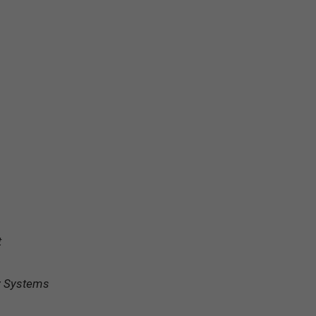
t
gy Systems