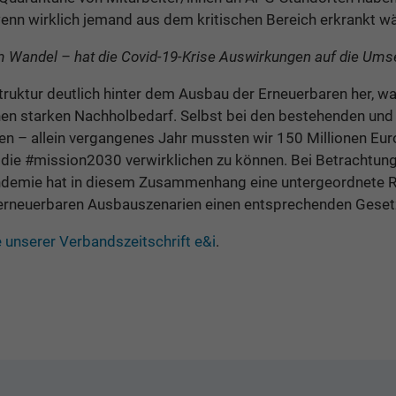
 wenn wirklich jemand aus dem kritischen Bereich erkrankt w
n im Wandel – hat die Covid-19-Krise Auswirkungen auf die U
struktur deutlich hinter dem Ausbau der Erneuerbaren her, 
en starken Nachholbedarf. Selbst bei den bestehenden und b
en – allein vergangenes Jahr mussten wir 150 Millionen 
die #mission2030 verwirklichen zu können. Bei Betrachtung
ndemie hat in diesem Zusammenhang eine untergeordnete Rol
erneuerbaren Ausbauszenarien einen entsprechenden Geset
unserer Verbandszeitschrift e&i
.