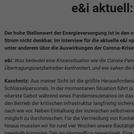
e&i aktuell
Der hohe Stellenwert der Energieversorgung ist in den v
Strom nicht denkbar. Im Interview für die aktuelle e&i 
unter anderem über die Auswirkungen der Corona-Krise 
e&i:
Was bedeutet eine Krisensituation wie die Corona-Pand
Übertragungsnetzbetreiber konfrontiert, und wie sahen di
Kaschnitz:
Aus meiner Sicht ist die größte Herausforderu
Schlüsselpersonals. In der momentanen Situation führt ja 
oberste Gebot während eines Pandemieszenarios ist das be
den Betrieb der kritischen Infrastruktur langfristig sich
nach wie vor. Neben Einhaltung der inzwischen selbstvers
möglich zu durchmischen. Für die Vermeidung von Kontakt
hinaus mussten wir für rund vier Wochen unsere Bautätigke
innerhalb kürzester Zeit ins Homeoffice gewechselt. Eine