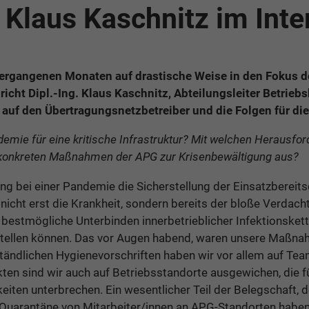
: Klaus Kaschnitz im Int
ergangenen Monaten auf drastische Weise in den Fokus der 
spricht Dipl.-Ing. Klaus Kaschnitz, Abteilungsleiter Betri
auf den Übertragungsnetzbetreiber und die Folgen für di
emie für eine kritische Infrastruktur? Mit welchen Herausfo
e konkreten Maßnahmen der APG zur Krisenbewältigung aus?
ng bei einer Pandemie die Sicherstellung der Einsatzbereits
nicht erst die Krankheit, sondern bereits der bloße Verdach
stmögliche Unterbinden innerbetrieblicher Infektionsketten
erstellen können. Das vor Augen habend, waren unsere Maßnahm
tändlichen Hygienevorschriften haben wir vor allem auf Tea
en sind wir auch auf Betriebsstandorte ausgewichen, die f
iten unterbrechen. Ein wesentlicher Teil der Belegschaft, d
 Quarantäne von Mitarbeiter/innen an APG-Standorten haben 