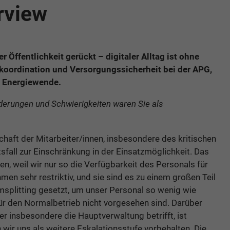
erview
Öffentlichkeit gerückt – digitaler Alltag ist ohne
ebskoordination und Versorgungssicherheit bei der APG,
e Energiewende.
rderungen und Schwierigkeiten waren Sie als
chaft der Mitarbeiter/innen, insbesondere des kritischen
tsfall zur Einschränkung in der Einsatzmöglichkeit. Das
, weil wir nur so die Verfügbarkeit des Personals für
en sehr restriktiv, und sie sind es zu einem großen Teil
msplitting gesetzt, um unser Personal so wenig wie
ür den Normalbetrieb nicht vorgesehen sind. Darüber
er insbesondere die Hauptverwaltung betrifft, ist
wir uns als weitere Eskalationsstufe vorbehalten. Die