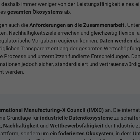
gt deshalb immer weniger von der Leistungsfähigkeit eines 
nes
gesamten Ökosystems
ab.
igen auch die
Anforderungen an die Zusammenarbeit.
Unte
ten, Nachhaltigkeitsziele erreichen und gleichzeitig flexibel 
egulatorische Vorgaben reagieren können.
Daten werden da
öglichen Transparenz entlang der gesamten Wertschöpfungs
te Prozesse und unterstützen fundierte Entscheidungen. Dam
ationen jedoch sicher, standardisiert und vertrauenswürd
ht werden.
ernational Manufacturing-X Council (IMXC)
an. Die internat
ame Grundlage für
industrielle Datenökosysteme
zu schaffen
z
,
Nachhaltigkeit
und
Wettbewerbsfähigkeit
der Industrie z
Plattform, sondern um ein
föderiertes Ökosystem
, in dem Un