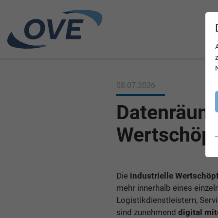
08.07.2026
Datenräume
Wertschöp
Die
industrielle Wertschöp
mehr innerhalb eines einze
Logistikdienstleistern, Ser
sind zunehmend
digital mi