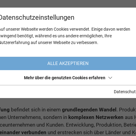
Datenschutzeinstellungen
Auf unserer Webseite werden Cookies verwendet. Einige davon werden
zwingend benötigt, während es uns andere ermöglichen, Ihre
Nutzererfahrung auf unserer Webseite zu verbessern.
ALLE AKZEPTIEREN
 schaffen Vertrauen für
Mehr über die genutzten Cookies erfahren
fung
Datenschut
fung
befindet sich in einem
grundlegenden Wandel
. Produk
lnen Unternehmens, sondern in
komplexen Netzwerken
aus H
viceunternehmen und Kunden. Entwicklung, Produktion, Betri
teinander verbunden
und erstrecken sich über Länder und K