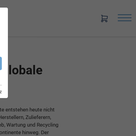
 globale
z
te entstehen heute nicht
erstellern, Zulieferern,
eb, Wartung und Recycling
ontinente hinweg. Der