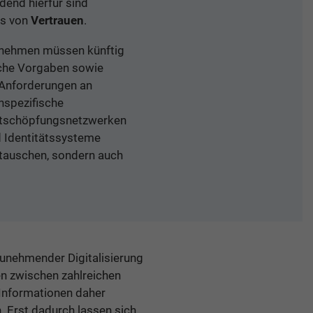
dend hierfür sind
is von
Vertrauen
.
ernehmen müssen künftig
sche Vorgaben sowie
 Anforderungen an
nspezifische
Wertschöpfungsnetzwerken
d Identitätssysteme
utauschen, sondern auch
zunehmender Digitalisierung
n zwischen zahlreichen
 Informationen daher
. Erst dadurch lassen sich