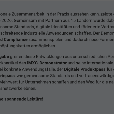
tionale Zusammenarbeit in der Praxis aussehen kann, zeigte
 2026. Gemeinsam mit Partnern aus 15 Ländern wurde dabe
nsame Standards, digitale Identitäten und föderierte Ver
schreitende industrielle Anwendungen schaffen. Der Demon
nd Compliance
zusammenspielen und dadurch neue Formen
chöpfungsketten ermöglichen.
sgabe
greifen diese Entwicklungen aus unterschiedlichen Per
icksartikel den
IMXC-Demonstrator
und seine internationale 
ei konkrete Anwendungsfälle, der
Digitale Produktpass für
eriepass
, wie gemeinsame Standards und vertrauenswürdig
Mehrwert für Unternehmen schaffen und den Weg für die nä
gsnetzwerke ebnen.
ne spannende Lektüre!