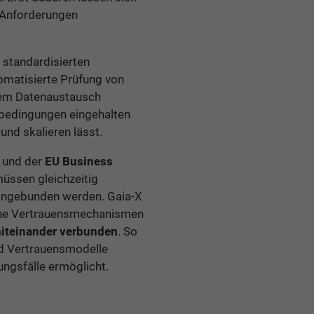
e Anforderungen
t standardisierten
omatisierte Prüfung von
 dem Datenaustausch
gsbedingungen eingehalten
und skalieren lässt.
und der
EU Business
üssen gleichzeitig
eingebunden werden. Gaia-X
ische Vertrauensmechanismen
miteinander verbunden
. So
und Vertrauensmodelle
ungsfälle ermöglicht.