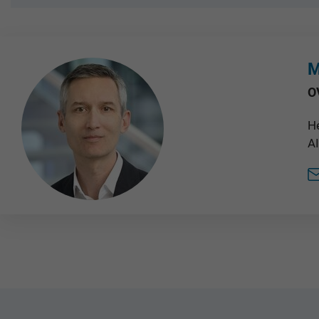
M
O
He
A