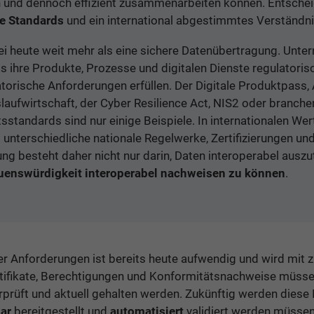
n und dennoch effizient zusammenarbeiten können. Entschei
e Standards
und ein international abgestimmtes Verständn
i heute weit mehr als eine sichere Datenübertragung. Unt
 ihre Produkte, Prozesse und digitalen Dienste regulatori
torische Anforderungen erfüllen. Der Digitale Produktpass,
laufwirtschaft, der Cyber Resilience Act, NIS2 oder branche
ätsstandards sind nur einige Beispiele. In internationalen 
nterschiedliche nationale Regelwerke, Zertifizierungen un
ung besteht daher nicht nur darin, Daten interoperabel ausz
uenswürdigkeit interoperabel nachweisen zu können
.
er Anforderungen ist bereits heute aufwendig und wird mit 
rtifikate, Berechtigungen und Konformitätsnachweise müsse
rprüft und aktuell gehalten werden. Zukünftig werden diese
bar
bereitgestellt und
automatisiert
validiert werden müssen