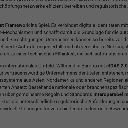
chöpfungsnetzwerke effizient betreiben und regulatorisch
ust Framework
ins Spiel. Es verbindet digitale Identitäten mi
-Mechanismen und schafft damit die Grundlage für die aut
gen und Berechtigungen. Unternehmen können so bereits vor
 definierte Anforderungen erfüllt und ob vereinbarte Nutzun
rch zu einer technischen Fähigkeit, die sich automatisieren 
 im internationalen Umfeld. Während in Europa mit
eIDAS 2.0
ür vertrauenswürdige Unternehmensidentitäten entstehen, m
rungssysteme aus Asien, Nordamerika und anderen Regionen 
erierten Ansatz: Bestehende nationale oder branchenspezif
dern über gemeinsame Regeln und Standards
interoperabel 
itektur, die unterschiedliche regulatorische Anforderungen 
individuelle Lösungen für verschiedenste industrielle Anwend