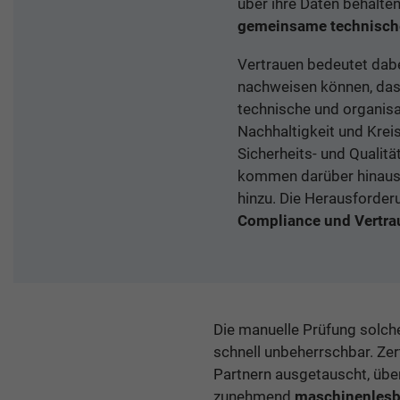
über ihre Daten behalte
gemeinsame technisch
Vertrauen bedeutet dabe
nachweisen können, dass
technische und organisa
Nachhaltigkeit und Kreis
Sicherheits- und Qualit
kommen darüber hinaus u
hinzu. Die Herausforder
Compliance und Vertra
Die manuelle Prüfung solch
schnell unbeherrschbar. Ze
Partnern ausgetauscht, übe
zunehmend
maschinenles