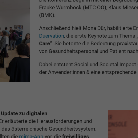
Frauke Wurmböck (MTC OÖ), Klaus Miese
(BMK).
Anschließend hielt Mona Dür, habilitierte 
Duervation
, die erste Keynote zum Thema
Care“
. Sie betonte die Bedeutung praxistau
von Gesundheitspersonal und Patient nach
Dabei entsteht Social und Societal Impact
der Anwender:innen & eine entsprechende 
n
Update zu digitalen
 Er erläuterte die Herausforderungen und
in das österreichische Gesundheitssystem.
lten die
mima-App
vor, die
freiwilliges