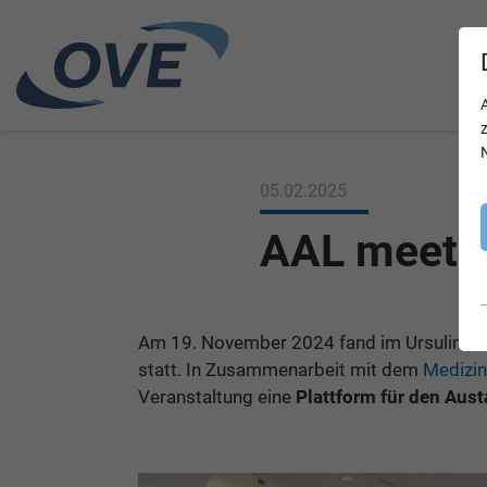
05.02.2025
AAL meets 
Am 19. November 2024 fand im Ursulinenh
statt. In Zusammenarbeit mit dem
Medizin
Veranstaltung eine
Plattform für den Aus