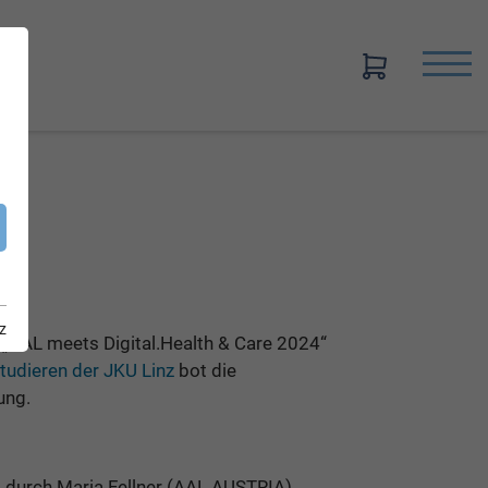
z
„AAL meets Digital.Health & Care 2024“
 Studieren der JKU Linz
bot die
ung.
 durch Maria Fellner (AAL AUSTRIA),