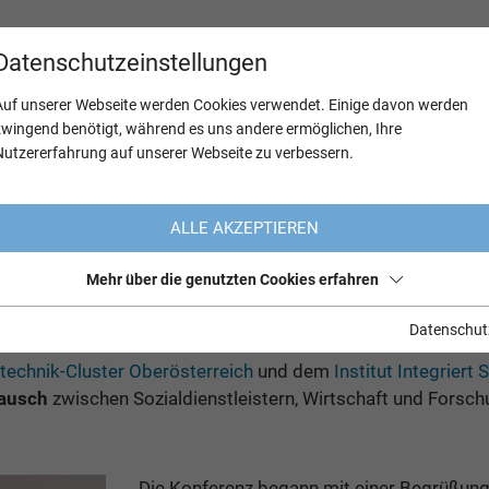
Datenschutzeinstellungen
Auf unserer Webseite werden Cookies verwendet. Einige davon werden
zwingend benötigt, während es uns andere ermöglichen, Ihre
Nutzererfahrung auf unserer Webseite zu verbessern.
ALLE AKZEPTIEREN
Digital.Health & Care
Mehr über die genutzten Cookies erfahren
Datenschut
of Linz die AAL AUSTRIA Praxiskonferenz unter dem Motto 
technik-Cluster Oberösterreich
und dem
Institut Integriert
tausch
zwischen Sozialdienstleistern, Wirtschaft und Forsch
Die Konferenz begann mit einer Begrüßung