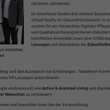
nächsten Jahrzenten.
Im Anschluss fanden drei weitere Sessions 
Virtual Reality im Gesundheitsbereich. In
wurden für ein Verzeichnis Digitaler Pfle
und Qualitätssicherungskriterien diskutier
berichteten Anwender:innen über Erfahrun
Lösungen
und diskutieren die
Zukunftsth
us Achleitner,
ell
ing und den Austausch von Erfahrungen. Teilnehmer konnten
enste VR-Lösungen ausprobieren.
gte eindrucksvoll, wie
Active & Assisted Living
und digita
erer Menschen
zu verbessern.
innen und Aussteller:innen bei der Veranstaltung: