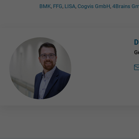
BMK
,
FFG
,
LISA
,
Cogvis GmbH
,
4Brains G
D
G