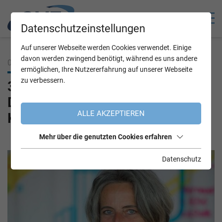
Datenschutzeinstellungen
Auf unserer Webseite werden Cookies verwendet. Einige
davon werden zwingend benötigt, während es uns andere
05.12.2022
ermöglichen, Ihre Nutzererfahrung auf unserer Webseite
zu verbessern.
3 Fragen an: Traude Kogoj,
Diversity-Beauftragte im ÖBB-
ALLE AKZEPTIEREN
Konzern
Mehr über die genutzten Cookies erfahren
Datenschutz