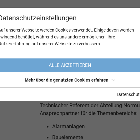
Datenschutzeinstellungen
Auf unserer Webseite werden Cookies verwendet. Einige davon werden
zwingend benötigt, während es uns andere ermöglichen, Ihre
Nutzererfahrung auf unserer Webseite zu verbessern.
Seminare
Referent:innen
Hranek Andreas
ALLE AKZEPTIEREN
Mehr über die genutzten Cookies erfahren
Andreas Hranek
Datenschut
Technischer Referent der Abteilung Norm
Ansprechpartner für die Themenbereiche:
Alarmanlagen
Bauelemente