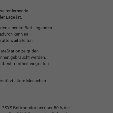
 selbstlernende
er Lage ist.
den einer im Bett liegenden
Dadurch kann es
äfte weiterleiten.
CareStation zeigt den
:innen gebraucht werden,
stbestimmtheit eingreifen
erstützt ältere Menschen
 P.SYS Bettmonitor bei über 50 % der