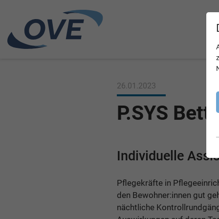
26.01.2023
P.SYS Bett
Individuelle Assi
Pflegekräfte in Pflegeeinri
den Bewohner:innen gut geht
nächtliche Kontrollrundgän