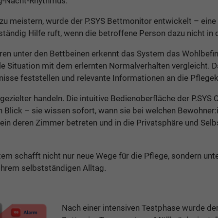
g-Nacht-Rhythmus.
u meistern, wurde der P.SYS Bettmonitor entwickelt – eine
tändig Hilfe ruft, wenn die betroffene Person dazu nicht in d
oren unter den Bettbeinen erkennt das System das Wohlbefin
le Situation mit dem erlernten Normalverhalten vergleicht. 
isse feststellen und relevante Informationen an die Pflegekr
gezielter handeln. Die intuitive Bedienoberfläche der P.SYS 
en Blick – sie wissen sofort, wann sie bei welchen Bewohner
ein deren Zimmer betreten und in die Privatsphäre und Selb
m schafft nicht nur neue Wege für die Pflege, sondern unt
n ihrem selbstständigen Alltag.
Nach einer intensiven Testphase wurde der