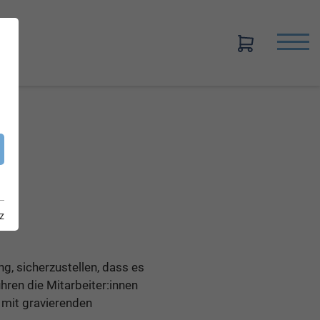
z
g, sicherzustellen, dass es
hren die Mitarbeiter:innen
 mit gravierenden