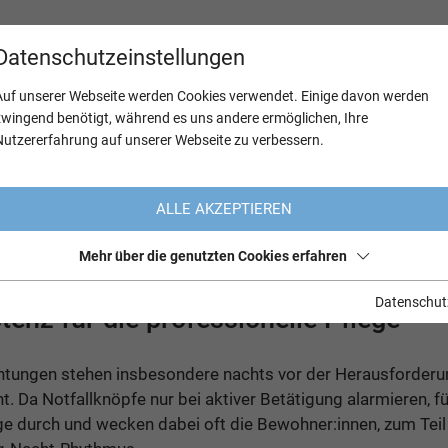
Datenschutzeinstellungen
Auf unserer Webseite werden Cookies verwendet. Einige davon werden
zwingend benötigt, während es uns andere ermöglichen, Ihre
Nutzererfahrung auf unserer Webseite zu verbessern.
ALLE AKZEPTIEREN
monitor
Mehr über die genutzten Cookies erfahren
Datenschut
stenz für die professionelle Pflege
chtungen stehen insbesondere nachts vor der Herausforderun
. Da Notfallknöpfe nur bei aktiver Betätigung alarmieren, fü
ge durch und wecken dabei oft die Bewohner:innen, zum Teil