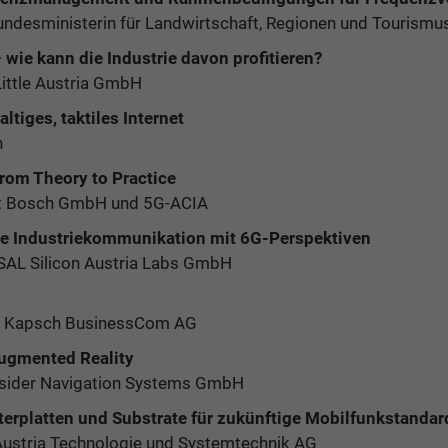
undesministerin für Landwirtschaft, Regionen und Tourismu
wie kann die Industrie davon profitieren?
Little Austria GmbH
tiges, taktiles Internet
n
from Theory to Practice
rt Bosch GmbH und 5G-ACIA
ble Industriekommunikation mit 6G-Perspektiven
SAL Silicon Austria Labs GmbH
r, Kapsch BusinessCom AG
ugmented Reality
Insider Navigation Systems GmbH
terplatten und Substrate für zukünftige Mobilfunkstandar
 Austria Technologie und Systemtechnik AG