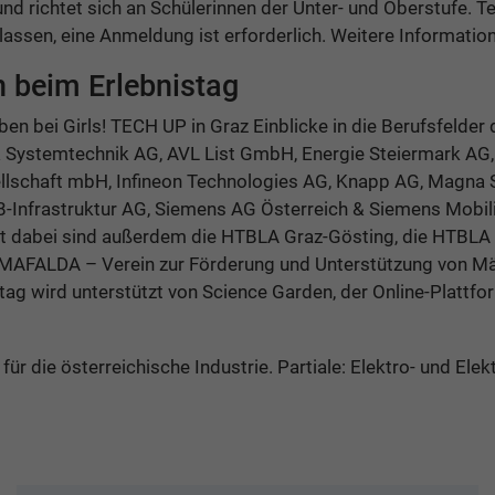
nd richtet sich an Schülerinnen der Unter- und Oberstufe. 
assen, eine Anmeldung ist erforderlich. Weitere Informatio
 beim Erlebnistag
en bei Girls! TECH UP in Graz Einblicke in die Berufsfelder 
 Systemtechnik AG, AVL List GmbH, Energie Steiermark AG,
lschaft mbH, Infineon Technologies AG, Knapp AG, Magna 
Infrastruktur AG, Siemens AG Österreich & Siemens Mobili
 dabei sind außerdem die HTBLA Graz-Gösting, die HTBLA 
 MAFALDA – Verein zur Förderung und Unterstützung von Mä
tag wird unterstützt von Science Garden, der Online-Plattfo
für die österreichische Industrie. Partiale: Elektro- und Elekt