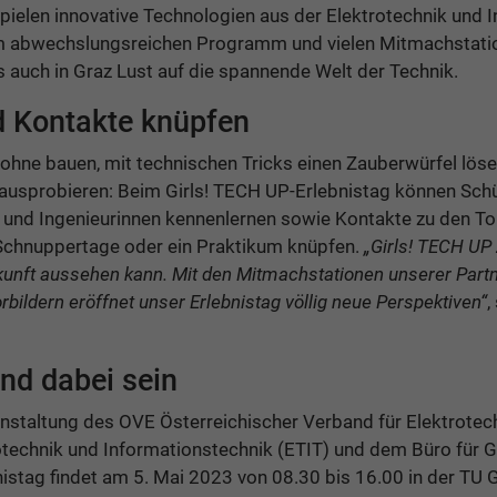
pielen innovative Technologien aus der Elektrotechnik und 
em abwechslungsreichen Programm und vielen Mitmachstati
 auch in Graz Lust auf die spannende Welt der Technik.
d Kontakte knüpfen
rohne bauen, mit technischen Tricks einen Zauberwürfel löse
usprobieren: Beim Girls! TECH UP-Erlebnistag können Schül
n und Ingenieurinnen kennenlernen sowie Kontakte zu den 
 Schnuppertage oder ein Praktikum knüpfen.
„Girls! TECH UP
kunft aussehen kann. Mit den Mitmachstationen unserer Part
rbildern eröffnet unser Erlebnistag völlig neue Perspektiven“
,
nd dabei sein
anstaltung des OVE Österreichischer Verband für Elektrotec
rotechnik und Informationstechnik (ETIT) und dem Büro für G
istag findet am 5. Mai 2023 von 08.30 bis 16.00 in der TU Gr