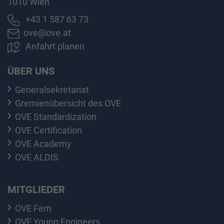
1010 Wien
+43 1 587 63 73
ove@ove.at
Anfahrt planen
ÜBER UNS
Generalsekretariat
Gremienübersicht des OVE
OVE Standardization
OVE Certification
OVE Academy
OVE ALDIS
MITGLIEDER
OVE Fem
OVE Young Engineers