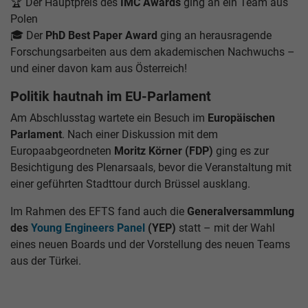
🏆 Der Hauptpreis des
IMC Awards
ging an ein Team aus
Polen
🎓 Der
PhD Best Paper Award
ging an herausragende
Forschungsarbeiten aus dem akademischen Nachwuchs –
und einer davon kam aus Österreich!
Politik hautnah im EU-Parlament
Am Abschlusstag wartete ein Besuch im
Europäischen
Parlament
. Nach einer Diskussion mit dem
Europaabgeordneten
Moritz Körner (FDP)
ging es zur
Besichtigung des Plenarsaals, bevor die Veranstaltung mit
einer geführten Stadttour durch Brüssel ausklang.
Im Rahmen des EFTS fand auch die
Generalversammlung
des
Young Engineers Panel
(YEP)
statt – mit der Wahl
eines neuen Boards und der Vorstellung des neuen Teams
aus der Türkei.