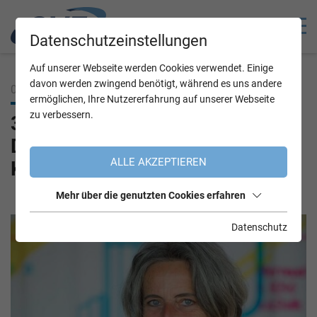
Datenschutzeinstellungen
Auf unserer Webseite werden Cookies verwendet. Einige
davon werden zwingend benötigt, während es uns andere
05.12.2022
ermöglichen, Ihre Nutzererfahrung auf unserer Webseite
zu verbessern.
3 Fragen an: Traude Kogoj,
Diversity-Beauftragte im ÖBB-
ALLE AKZEPTIEREN
Konzern
Mehr über die genutzten Cookies erfahren
Datenschutz