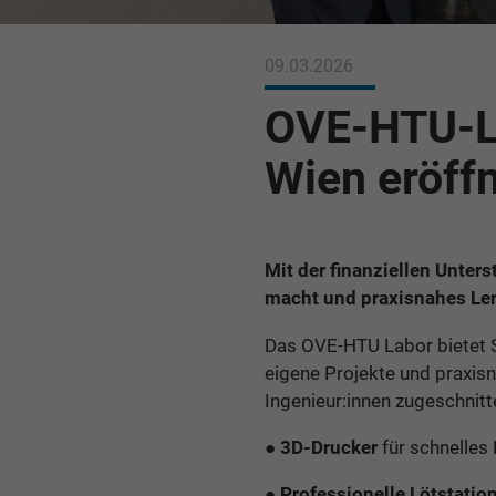
09.03.2026
OVE-HTU-L
Wien eröff
Mit der finanziellen Unter
macht und praxisnahes Ler
Das OVE-HTU Labor bietet S
eigene Projekte und praxisn
Ingenieur:innen zugeschnit
●
3D-Drucker
für schnelle
●
Professionelle Lötstati