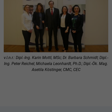
v.l.n.r.: Dipl.-Ing. Karin Mottl, MSc; Dr. Barbara Schmidt; Dipl.-
Ing. Peter Reichel; Michaela Leonhardt, Ph.D.; Dipl.-Ök. Mag.
Asetila Köstinger, CMC, CEC