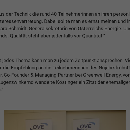
us der Technik die rund 40 Teilnehmerinnen an ihren persön
nteressenvertretung. Dabei sollte man es ernst meinen und i
rbara Schmidt, Generalsekretärin von Österreichs Energie. U
s. Qualität steht aber jedenfalls vor Quantität.“
ht jedes Thema kann man zu jedem Zeitpunkt ansprechen. Vie
her die Empfehlung an die Teilnehmerinnen des Nujahrsfrühst
ger, Co-Founder & Managing Partner bei Greenwell Energy, von
Augenzwinkernd wandelte Köstinger ein Zitat der ehemaligen
.“