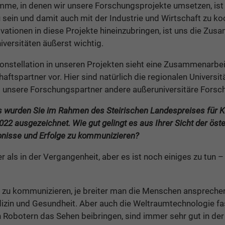
mme, in denen wir unsere Forschungsprojekte umsetzen, ist
sein und damit auch mit der Industrie und Wirtschaft zu k
ationen in diese Projekte hineinzubringen, ist uns die Zu
iversitäten äußerst wichtig.
Konstellation in unseren Projekten sieht eine Zusammenarbeit
aftspartner vor. Hier sind natürlich die regionalen Universi
d unsere Forschungspartner andere außeruniversitäre Forschun
s wurden Sie im Rahmen des Steirischen Landespreises für 
2 ausgezeichnet. Wie gut gelingt es aus Ihrer Sicht der öst
bnisse und Erfolge zu kommunizieren?
r als in der Vergangenheit, aber es ist noch einiges zu tun 
 zu kommunizieren, je breiter man die Menschen ansprechen 
zin und Gesundheit. Aber auch die Weltraumtechnologie fasz
 Robotern das Sehen beibringen, sind immer sehr gut in der 