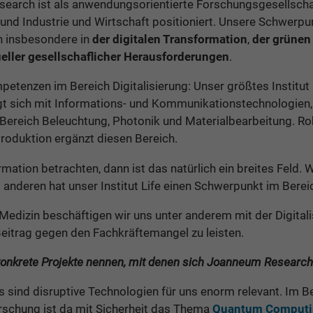
arch ist als anwendungsorientierte Forschungsgesellschaft
und Industrie und Wirtschaft positioniert. Unsere Schwerpun
n insbesondere in
der digitalen Transformation
,
der grünen
eller gesellschaflicher Herausforderungen
.
enzen im Bereich Digitalisierung: Unser größtes Institut 
gt sich mit Informations- und Kommunikationstechnologien, 
 Bereich Beleuchtung, Photonik und Materialbearbeitung. R
roduktion ergänzt diesen Bereich.
mation betrachten, dann ist das natürlich ein breites Feld. 
m anderen hat unser Institut Life einen Schwerpunkt im Bere
edizin beschäftigen wir uns unter anderem mit der Digitali
Beitrag gegen den Fachkräftemangel zu leisten.
konkrete Projekte nennen, mit denen sich Joanneum Research
s sind disruptive Technologien für uns enorm relevant. Im B
schung ist da mit Sicherheit das Thema
Quantum Computi