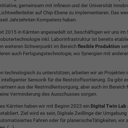
tiative, gemeinsam mit Infineon und der Universität Innsbru
Lichtwellenleiter auf Chip-Ebene zu implementieren. Das wes
r seit Jahrzehnten Kompetenz haben.
it 2015 in Kärnten angesiedelt ist, beschäftigen wir uns im 
robotertechnologie inkl. Laborinfrastruktur ist bereits etab
einen weiteren Schwerpunkt im Bereich
flexible Produktion
set
eren auch Fertigungstechnologie, wo Synergien mit andere
 technologisch zu unterstützen, arbeiten wir an Projekten 
n intelligenter Sensorik für die Reststoffsortierung. Da gibt 
artnern aus der Restmüllentsorgung, aber auch im Bereich 
r eine Verminderung des Ausschusses sorgen.
es Kärnten haben wir mit Beginn 2023 ein
Digital Twin Lab
etabliert. Ziel wird es sein, Digitale Zwillinge der Umgebun
omatisiertes Fahren oder für planerischeTätigkeiten, vor a
. (...)