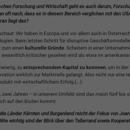
ischen Forschung und Wirtschaft geht es auch darum, Forschu
 oft nach, dass es in diesem Bereich verglichen mit den US
an liegt das?
schaut: Wir haben in Europa und vor allem auch in Österrei
gien. Beim letzten Schritt für disruptive Geschäftsmodelle s
at zum einen
kulturelle Gründe
. Scheitern in einer Unterneh
s wesentlich kritischer gesehen wird als etwa im amerikanisc
hwierig, zu
entsprechendem Kapital zu kommen
, um in de
vation wirklich zur Marktreife gelangt. Also nicht nur eine 
odukt mit wirtschaftlichem Erfolg.(...)
n, zwei Jahren – in unserem Umfeld sind das meist fünf bis s
ich auf den Boden kommt.
 die Länder Kärnten und Burgenland reicht der Fokus von Jo
Wie wichtig sind der Blick über den Tellerrand sowie Koopera