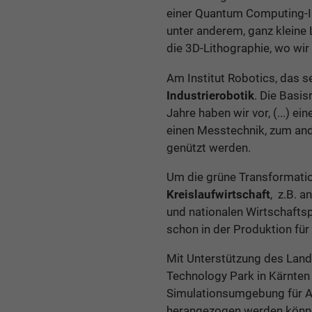
einer Quantum Computing-Ini
unter anderem, ganz kleine 
die 3D-Lithographie, wo wi
Am Institut Robotics, das se
Industrierobotik
. Die Basis
Jahre haben wir vor, (...) 
einen Messtechnik, zum and
genützt werden.
Um die grüne Transformation
Kreislaufwirtschaft
, z.B. a
und nationalen Wirtschaftsp
schon in der Produktion fü
Mit Unterstützung des Land
Technology Park in Kärnten 
Simulationsumgebung für Aut
herangezogen werden können