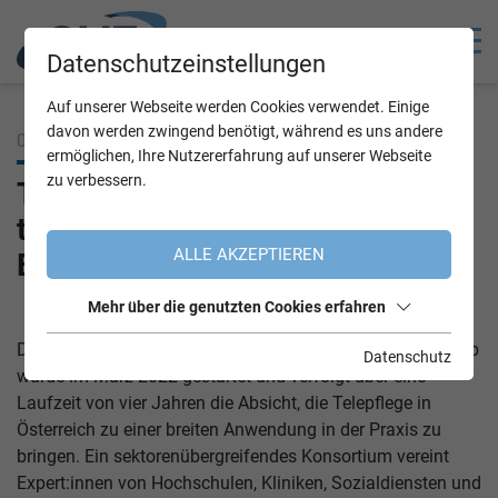
Datenschutzeinstellungen
Auf unserer Webseite werden Cookies verwendet. Einige
davon werden zwingend benötigt, während es uns andere
05.09.2022
ermöglichen, Ihre Nutzererfahrung auf unserer Webseite
zu verbessern.
TeleCareHub – Plattform für
technikgestützte Pflege und
ALLE AKZEPTIEREN
Betreuung
Mehr über die genutzten Cookies erfahren
Das im Programm „benefit“ geförderte Projekt TeleCareHub
Datenschutz
wurde im März 2022 gestartet und verfolgt über eine
Laufzeit von vier Jahren die Absicht, die Telepflege in
Österreich zu einer breiten Anwendung in der Praxis zu
bringen. Ein sektorenübergreifendes Konsortium vereint
Expert:innen von Hochschulen, Kliniken, Sozialdiensten und