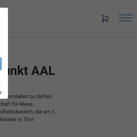
punkt AAL
z
r vorstellen zu dürfen:
haft für Mess-,
heitsbereich, die am 1.
ünster in Tirol