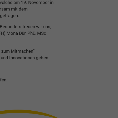
, welche am 19. November in
einsam mit dem
sgetragen.
 Besonders freuen wir uns,
(FH) Mona Dür, PhD, MSc
um zum Mitmachen“
 und Innovationen geben.
fen.