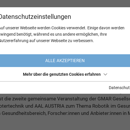
Datenschutzeinstellungen
Auf unserer Webseite werden Cookies verwendet. Einige davon werden
zwingend benötigt, während es uns andere ermöglichen, Ihre
Nutzererfahrung auf unserer Webseite zu verbessern.
ALLE AKZEPTIEREN
ationstechnik – Schwer
Mehr über die genutzten Cookies erfahren
Datenschut
auch in diesem Newsletter wieder Aktivitäten ihrer Mitgliede
t die zweite gemeinsame Veranstaltung der GMAR Gesellsc
otertechnik und AAL AUSTRIA zum Thema Robotik im Gesund
m Gesundheitsbereich, Forscher:innen und Anbieter:innen in M