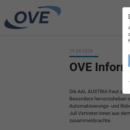
29.08.2024
OVE Inform
Die AAL AUSTRIA freut sich, 
Besonders hervorzuheben is
Automatisierungs- und Rob
Juli Vertreter:innen aus de
zusammenbrachte.