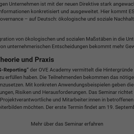
tigen Unternehmen ist mit der neuen Direktive stark angewach
formationen konkretisiert und ausgeweitet. Hier kommt ESG
Governance – auf Deutsch: ökologische und soziale Nachhalt
tegration von ökologischen und sozialen Maßstäben in die U
z von unternehmerischen Entscheidungen bekommt mehr Gew
Theorie und Praxis
G-Reporting“
der OVE Academy vermittelt die Hintergründe
 zu erfüllen haben. Die Teilnehmenden bekommen das nöti
mzusetzen. Mit konkreten Anwendungsbeispielen geben die
klungen, Risiken und Herausforderungen. Das Seminar richtet
Projektverantwortliche und Mitarbeiter:innen in betroffene
terbilden möchten. Der erste Termin findet am 19. Septemb
Mehr über das Seminar erfahren