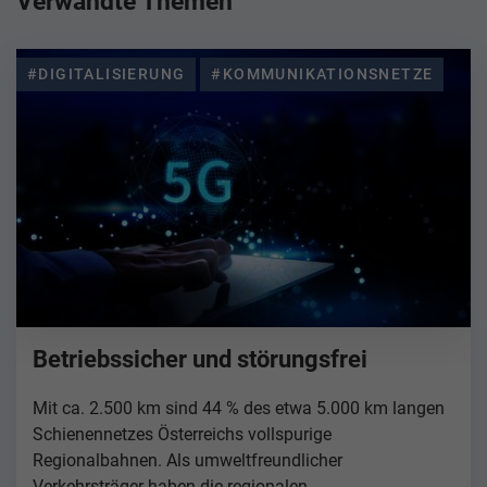
Verwandte Themen
#DIGITALISIERUNG
#KOMMUNIKATIONSNETZE
Betriebssicher und störungsfrei
Mit ca. 2.500 km sind 44 % des etwa 5.000 km langen
Schienennetzes Österreichs vollspurige
Regionalbahnen. Als umweltfreundlicher
Verkehrsträger haben die regionalen