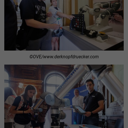
©OVE/www.derknopfdruecker.com