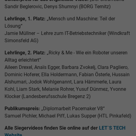
Sandir Beglerovic, Denys Shumnyi (BORG Ternitz)
Lehrlinge, 1. Platz:
„Mensch und Maschine: Teil der
Lösung“
Jamie Müllner – Lehre zum IT-Betriebstechniker (Windkraft
Simonsfeld AG)
Lehrlinge, 2. Platz:
„Ricky & Me - Wie ein Roboter unseren
Alltag erleichtert“
Aileen Drexel, Anaïs Egger, Barbara Zvokelj, Clara Pagliero,
Dominic Hoferer, Ella Holdermann, Fabian Österle, Hussain
Alshumari, Jodok Wohlgenannt, Lara Hämmerle, Laura
Kohl, Liam Stark, Melanie Rohrer, Yusuf Dünmez, Yvonne
Klocker (Landesberufsschule Bregenz 2)
Publikumspreis:
„Diplomarbeit Pacemaker V8“
Samuel Pichler, Michael Piff, Lukas Supper (HTL Pinkafeld)
Alle Siegervideos finden Sie online auf der
LET`S TECH
Website
.