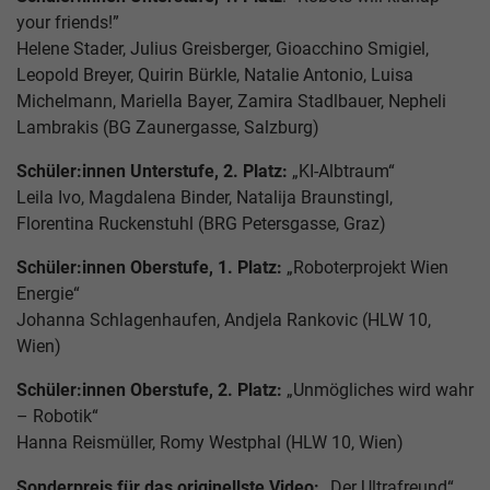
your friends!”
Helene Stader, Julius Greisberger, Gioacchino Smigiel,
Leopold Breyer, Quirin Bürkle, Natalie Antonio, Luisa
Michelmann, Mariella Bayer, Zamira Stadlbauer, Nepheli
Lambrakis (BG Zaunergasse, Salzburg)
Schüler:innen Unterstufe, 2. Platz:
„KI-Albtraum“
Leila Ivo, Magdalena Binder, Natalija Braunstingl,
Florentina Ruckenstuhl (BRG Petersgasse, Graz)
Schüler:innen Oberstufe, 1. Platz:
„Roboterprojekt Wien
Energie“
Johanna Schlagenhaufen, Andjela Rankovic (HLW 10,
Wien)
Schüler:innen Oberstufe, 2. Platz:
„Unmögliches wird wahr
– Robotik“
Hanna Reismüller, Romy Westphal (HLW 10, Wien)
Sonderpreis für das originellste Video:
„Der Ultrafreund“