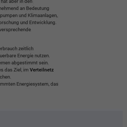
hat aber in den
nehmend an Bedeutung
epumpen und Klimaanlagen,
 Forschung und Entwicklung.
lversprechende
rbrauch zeitlich
uerbare Energie nutzen.
emen abgestimmt sein.
s das Ziel, im
Verteilnetz
ichen.
stimmten Energiesystem, das