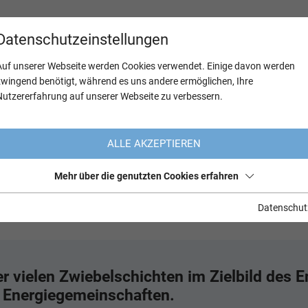
Datenschutzeinstellungen
Auf unserer Webseite werden Cookies verwendet. Einige davon werden
zwingend benötigt, während es uns andere ermöglichen, Ihre
Nutzererfahrung auf unserer Webseite zu verbessern.
ALLE AKZEPTIEREN
einschaften als Treiber 
Mehr über die genutzten Cookies erfahren
echende Technologien
Datenschut
der vielen Zwiebelschichten im Zielbild des
– Energiegemeinschaften.