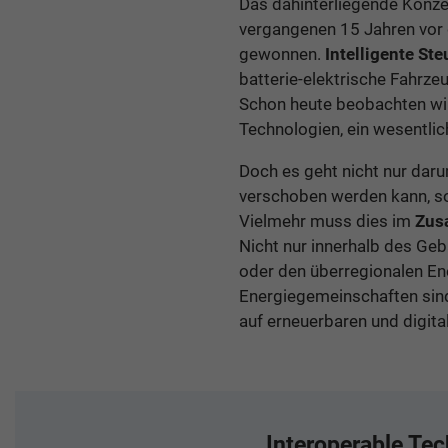
Das dahinterliegende Konze
vergangenen 15 Jahren vor
gewonnen.
Intelligente S
batterie-elektrische Fahrze
Schon heute beobachten wir
Technologien, ein wesentlic
Doch es geht nicht nur dar
verschoben werden kann, so 
Vielmehr muss dies im
Zus
Nicht nur innerhalb des Geb
oder den überregionalen E
Energiegemeinschaften sind
auf erneuerbaren und digita
Interoperable Te