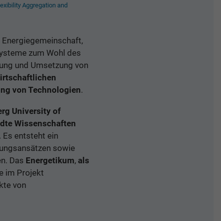
lexibility Aggregation and
r Energiegemeinschaft,
elsysteme zum Wohl des
klung und Umsetzung von
irtschaftlichen
ung von Technologien
.
rg University of
dte Wissenschaften
. Es entsteht ein
rungsansätzen sowie
en. Das
Energetikum
,
als
e im Projekt
kte von