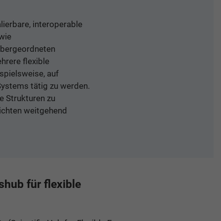
lierbare, interoperable
 wie
 übergeordneten
rere flexible
spielsweise, auf
Systems tätig zu werden.
e Strukturen zu
hichten weitgehend
hub für flexible