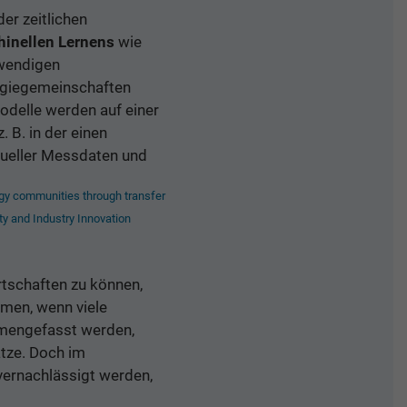
der zeitlichen
inellen Lernens
wie
twendigen
rgiegemeinschaften
odelle werden auf einer
. B. in der einen
tueller Messdaten und
rgy communities through transfer
ty and Industry Innovation
rtschaften zu können,
mmen, wenn viele
mmengefasst werden,
ätze. Doch im
ernachlässigt werden,