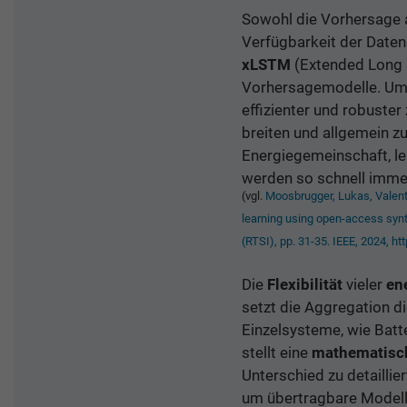
Sowohl die Vorhersage 
Verfügbarkeit der Date
xLSTM
(Extended Long 
Vorhersagemodelle. Um 
effizienter und robuste
breiten und allgemein zu
Energiegemeinschaft, le
werden so schnell immer
(vgl.
Moosbrugger, Lukas, Valenti
learning using open-access synth
(RTSI), pp. 31-35. IEEE, 2024, 
Die
Flexibilität
vieler
en
setzt die Aggregation d
Einzelsysteme, wie Bat
stellt eine
mathematisc
Unterschied zu detailli
um übertragbare Modelle