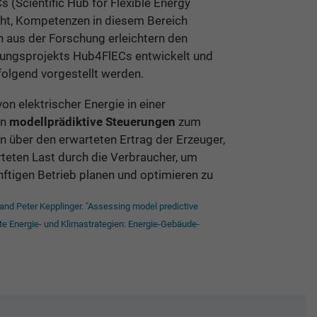
(Scientific Hub for Flexible Energy
ht, Kompetenzen in diesem Bereich
 aus der Forschung erleichtern den
hungsprojekts Hub4FlECs entwickelt und
hfolgend vorgestellt werden.
n elektrischer Energie in einer
en
modellprädiktive Steuerungen
zum
 über den erwarteten Ertrag der Erzeuger,
rteten Last durch die Verbraucher, um
ftigen Betrieb planen und optimieren zu
 and Peter Kepplinger. "Assessing model predictive
gente Energie- und Klimastrategien: Energie-Gebäude-