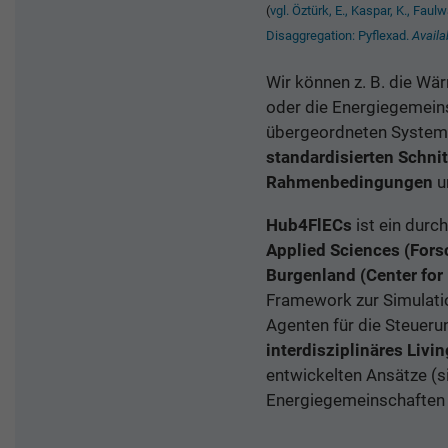
(
vgl. Öztürk, E., Kaspar, K., Faul
Disaggregation: Pyflexad.
Avail
Wir können z. B. die W
oder die Energiegemeins
übergeordneten Systems
standardisierten Schnit
Rahmenbedingungen
un
Hub4FlECs
ist ein durc
Applied Sciences (For
Burgenland (Center for
Framework zur Simulati
Agenten für die Steueru
interdisziplinäres Livi
entwickelten Ansätze (
Energiegemeinschaften 