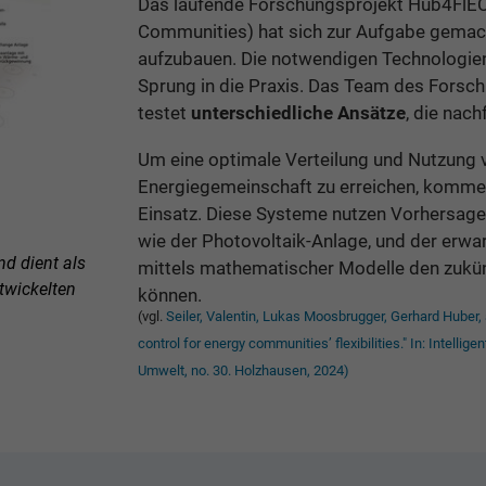
Das laufende Forschungsprojekt Hub4FlECs 
Communities) hat sich zur Aufgabe gemac
aufzubauen. Die notwendigen Technologien
Sprung in die Praxis. Das Team des Forsc
testet
unterschiedliche Ansätze
, die nac
Um eine optimale Verteilung und Nutzung vo
Energiegemeinschaft zu erreichen, komm
Einsatz. Diese Systeme nutzen Vorhersagen
wie der Photovoltaik-Anlage, und der erwa
d dient als
mittels mathematischer Modelle den zukün
twickelten
können.
(vgl.
Seiler, Valentin, Lukas Moosbrugger, Gerhard Huber,
control for energy communities’ flexibilities." In: Intelli
Umwelt, no. 30. Holzhausen, 2024)