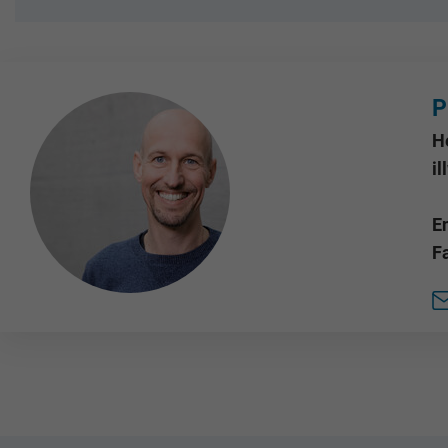
P
H
i
E
F