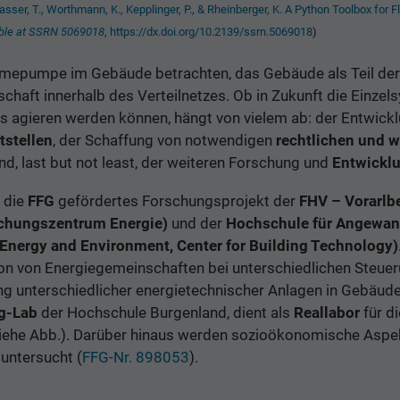
wasser, T., Worthmann, K., Kepplinger, P., & Rheinberger, K. A Python Toolbox for F
able at SSRN 5069018
, https://dx.doi.org/10.2139/ssrn.5069018
)
ärmepumpe im Gebäude betrachten, das Gebäude als Teil de
chaft innerhalb des Verteilnetzes. Ob in Zukunft die Einz
 agieren werden können, hängt von vielem ab: der Entwic
tstellen
, der Schaffung von notwendigen
rechtlichen und w
d, last but not least, der weiteren Forschung und
Entwickl
h die
FFG
gefördertes Forschungsprojekt der
FHV – Vorarlbe
schungszentrum Energie)
und der
Hochschule für Angewan
 Energy and Environment, Center for Building Technology)
on von Energiegemeinschaften bei unterschiedlichen Steue
ng unterschiedlicher energietechnischer Anlagen in Gebäud
ng-Lab
der Hochschule Burgenland, dient als
Reallabor
für di
siehe Abb.). Darüber hinaus werden sozioökonomische Aspe
untersucht (
FFG-Nr. 898053
).