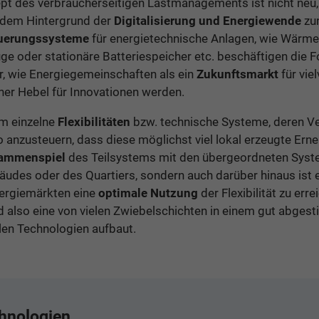
pt des verbraucherseitigen Lastmanagements ist nicht neu, 
 dem Hintergrund der
Digitalisierung und Energiewende
zu
teuerungssysteme
für energietechnische Anlagen, wie Wärm
uge oder stationäre Batteriespeicher etc. beschäftigen die
, wie Energiegemeinschaften als ein
Zukunftsmarkt
für vie
her Hebel für Innovationen werden.
um einzelne
Flexibilitäten
bzw. technische Systeme, deren Ve
anzusteuern, dass diese möglichst viel lokal erzeugte Erne
ammenspiel
des Teilsystems mit den übergeordneten Syst
äudes oder des Quartiers, sondern auch darüber hinaus ist e
nergiemärkten eine
optimale Nutzung
der Flexibilität zu erre
 also eine von vielen Zwiebelschichten in einem gut abge
len Technologien aufbaut.
chnologien