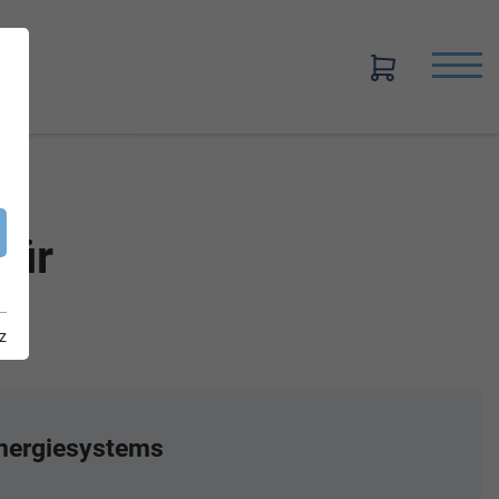
für
z
 Energiesystems