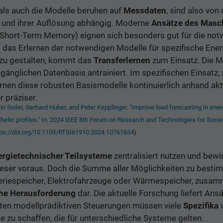
als auch die Modelle beruhen auf
Messdaten
, sind also von 
n und ihrer Auflösung abhängig. Moderne
Ansätze des Masch
Short-Term Memory) eignen sich besonders gut für die no
das Erlernen der notwendigen Modelle für spezifische Ene
r zu gestalten, kommt das
Transferlernen
zum Einsatz. Die M
gänglichen Datenbasis antrainiert. Im spezifischen Einsatz, z
rnen diese robusten Basismodelle kontinuierlich anhand ak
 präziser.
n Seiler, Gerhard Huber, and Peter Kepplinger. "Improve load forecasting in ene
etic profiles." In: 2024 IEEE 8th Forum on Research and Technologies for Socie
https://doi.org/10.1109/RTSI61910.2024.10761634
)
ergietechnischer Teilsysteme
zentralisiert nutzen und bewi
ieser voraus. Doch die Summe aller Möglichkeiten zu besti
teriespeicher, Elektrofahrzeuge oder Wärmespeicher, zusa
he Herausforderung
dar. Die aktuelle Forschung liefert Ans
erten modellprädiktiven Steuerungen müssen viele
Spezifika
v
 zu schaffen, die für unterschiedliche Systeme gelten.