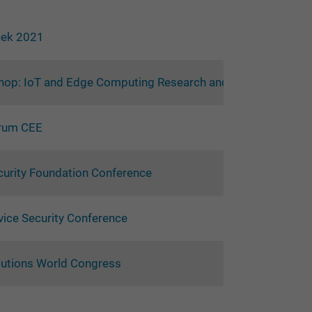
eek 2021
op: IoT and Edge Computing Research and Standardizatio
orum CEE
curity Foundation Conference
vice Security Conference
lutions World Congress