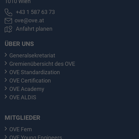
1010 Wien
+43 1 587 63 73
ove@ove.at
Anfahrt planen
ÜBER UNS
Generalsekretariat
Gremienübersicht des OVE
OVE Standardization
OVE Certification
OVE Academy
OVE ALDIS
MITGLIEDER
OVE Fem
OVE Young Engineers