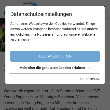
Datenschutzeinstellungen
Auf unserer Webseite werden Cookies verwendet. Einige
davon werden zwingend benötigt, während es uns andere
ermöglichen, Ihre Nutzererfahrung auf unserer Webseite
zu verbessern.
ALLE AKZEPTIEREN
16.07.2021
Mehr über die genutzten Cookies erfahren
15 Jahre OVE Young Engineers
Datenschutz
Was wurde eigentlich aus …? Im Sommer feiern die OVE
Young Engineers ihr 15jähriges Bestehen. Viele unserer
ehemaligen Young Engineers-Mitglieder haben es
inzwischen weit gebracht. Auf Facebook und LinkedIn