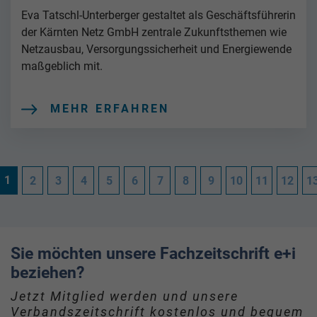
Eva Tatschl-Unterberger gestaltet als Geschäftsführerin
der Kärnten Netz GmbH zentrale Zukunftsthemen wie
Netzausbau, Versorgungssicherheit und Energiewende
maßgeblich mit.
MEHR ERFAHREN
1
2
3
4
5
6
7
8
9
10
11
12
1
Sie möchten unsere Fachzeitschrift e+i
beziehen?
Jetzt Mitglied werden und unsere
Verbandszeitschrift kostenlos und bequem