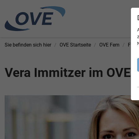
Sie befinden sich hier
OVE Startseite
OVE Fem
Fraue
Vera Immitzer im OVE