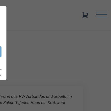
z
hrerin des PV-Verbandes und arbeitet in
in Zukunft „jedes Haus ein Kraftwerk