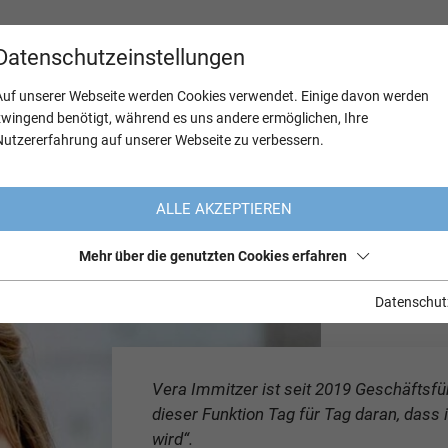
Datenschutzeinstellungen
Auf unserer Webseite werden Cookies verwendet. Einige davon werden
zwingend benötigt, während es uns andere ermöglichen, Ihre
Nutzererfahrung auf unserer Webseite zu verbessern.
n in der Technik
Wordraps
Immitzer Vera
ALLE AKZEPTIEREN
 Fem-Wordrap
Mehr über die genutzten Cookies erfahren
Datenschut
Vera Immitzer ist seit 2019 Geschäftsfü
dieser Funktion Tag für Tag daran, dass 
wird“.