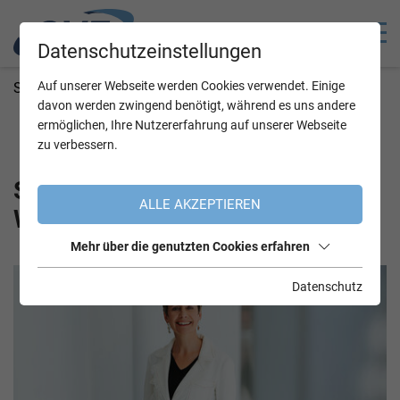
Datenschutzeinstellungen
Auf unserer Webseite werden Cookies verwendet. Einige
Sie befinden sich hier
OVE Startseite
OVE Fem
davon werden zwingend benötigt, während es uns andere
Frauen in der Technik
Wordraps
ermöglichen, Ihre Nutzererfahrung auf unserer Webseite
Herlitschka Sabine
zu verbessern.
Sabine Herlitschka im OVE Fem-
ALLE AKZEPTIEREN
Wordrap
Mehr über die genutzten Cookies erfahren
Datenschutz