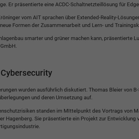
e. Er präsentierte eine ACDC-Schaltnetzteillösung für Edg
 Kröninger vom AIT sprachen über Extended-Reality-Lösung
 neue Formen der Zusammenarbeit und Lern- und Trainingsk
lagenbau smarter und grüner machen kann, präsentierte L
u GmbH.
Cybersecurity
erungen wurden ausführlich diskutiert. Thomas Bleier von B
süberlegungen und deren Umsetzung auf.
enschutzrisiken standen im MIttelpunkt des Vortrags von
 Hagenberg. Sie präsentierte ein Projekt zur Entwicklung
rtigungsindustrie.