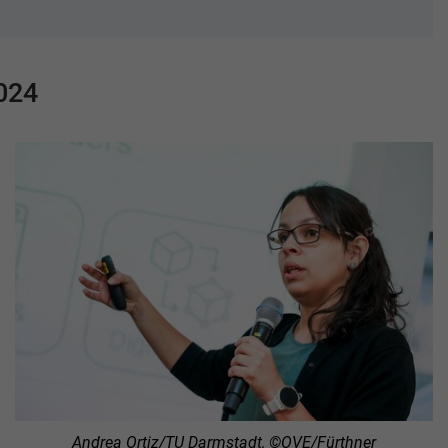
024
Andrea Ortiz/TU Darmstadt, ©OVE/Fürthner