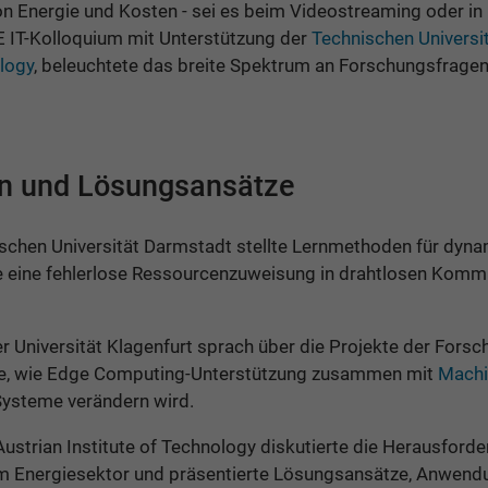
 Energie und Kosten - sei es beim Videostreaming oder in i
 IT-Kolloquium mit Unterstützung der
Technischen Universi
ology
, beleuchtete das breite Spektrum an Forschungsfrage
n und Lösungsansätze
ischen Universität Darmstadt stellte Lernmethoden für dyn
e eine fehlerlose Ressourcenzuweisung in drahtlosen Kom
 Universität Klagenfurt sprach über die Projekte der For
e, wie Edge Computing-Unterstützung zusammen mit
Machi
Systeme verändern wird.
ustrian Institute of Technology diskutierte die Herausford
m Energiesektor und präsentierte Lösungsansätze, Anwendu