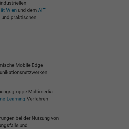
ndustriellen
tät Wien
und dem
AIT
n und praktischen
amische Mobile Edge
munikationsnetzwerken
schungsgruppe Multimedia
ne-Learning
-Verfahren
erungen bei der Nutzung von
ngsfälle und