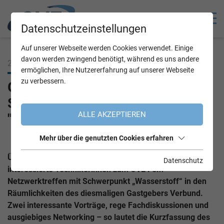
Datenschutzeinstellungen
Auf unserer Webseite werden Cookies verwendet. Einige
davon werden zwingend benötigt, während es uns andere
23.06.2023
ermöglichen, Ihre Nutzererfahrung auf unserer Webseite
zu verbessern.
Gelungener Abend mit
Schwerpunktthema
ALLE AKZEPTIEREN
"Wasserstoff"
Mehr über die genutzten Cookies erfahren
Über den Dächern Wiens trafen sich am 21. Juni
Datenschutz
interessierte Technikerinnen zum OVE Fem-
Netzwerktreffen mit Schwerpunkt „Wasserstoff“ in den
Räumlichkeiten des diesmaligen Gastgebers Verbund.
Zwei interessante Vorträge, rege Fachdiskussionen und
ausgiebiges Networking – so lautet die Kurzfassung des