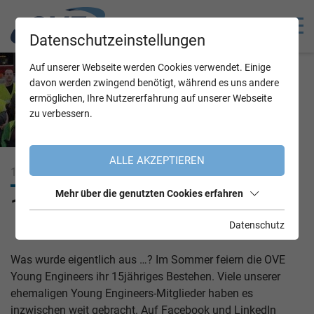
Datenschutzeinstellungen
Auf unserer Webseite werden Cookies verwendet. Einige
davon werden zwingend benötigt, während es uns andere
ermöglichen, Ihre Nutzererfahrung auf unserer Webseite
zu verbessern.
ALLE AKZEPTIEREN
16.07.2021
Mehr über die genutzten Cookies erfahren
15 Jahre OVE Young Engineers
Datenschutz
Was wurde eigentlich aus …? Im Sommer feiern die OVE
Young Engineers ihr 15jähriges Bestehen. Viele unserer
ehemaligen Young Engineers-Mitglieder haben es
inzwischen weit gebracht. Auf Facebook und LinkedIn