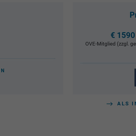
P
€ 1590
OVE-Mitglied (zzgl. ge
EN
ALS 