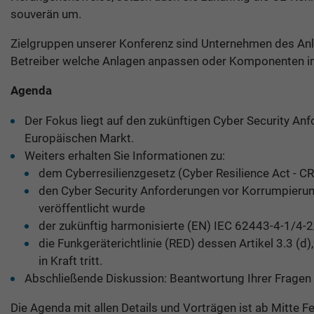
souverän um.
Zielgruppen unserer Konferenz sind Unternehmen des A
Betreiber welche Anlagen anpassen oder Komponenten im
Agenda
Der Fokus liegt auf den zukünftigen Cyber Security 
Europäischen Markt.
Weiters erhalten Sie Informationen zu:
dem Cyberresilienzgesetz (Cyber Resilience Act - 
den Cyber Security Anforderungen vor Korrumpieru
veröffentlicht wurde
der zukünftig harmonisierte (EN) IEC 62443-4-1/4-
die Funkgeräterichtlinie (RED) dessen Artikel 3.3 (d)
in Kraft tritt.
Abschließende Diskussion: Beantwortung Ihrer Fragen
Die Agenda mit allen Details und Vorträgen ist ab Mitte Fe