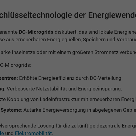
chlüsseltechnologie der Energiewend
genannte
DC-Microgrids
diskutiert, das sind lokale Energien
se aus erneuerbaren Energiequellen, Speichern und Verbrau
tarke Inselnetze oder mit einem größeren Stromnetz verbun
C-Microgrids:
zentren
: Erhöhte Energieeffizienz durch DC-Verteilung.
ng
: Verbesserte Netzstabilität und Energieeinsparung.
ekte Kopplung von Ladeinfrastruktur mit erneuerbaren Energi
d-Systeme
: Autarke Energieversorgung in abgelegenen Gebie
ielversprechende Lösung für die zukünftige dezentrale Ener
de
und
Elektromobilität
.