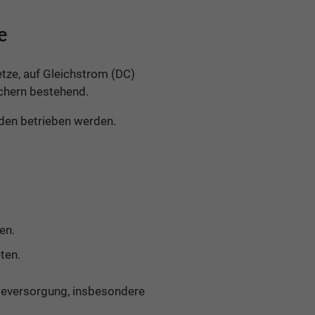
e
etze, auf Gleichstrom (DC)
chern bestehend.
den betrieben werden.
en.
ten.
gieversorgung, insbesondere