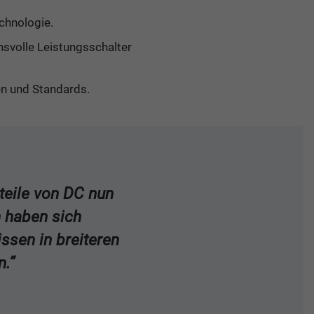
chnologie.
hsvolle Leistungsschalter
en und Standards.
rteile von DC nun
 haben sich
issen in breiteren
n.“