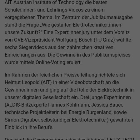
AIT Austrian Institute of Technology die besten
Schüler:innen- und Lehrlings-Videos zu einem
vorgegebenen Thema. Im Zentrum der Jubiläumsausgabe
stand die Frage „Wie gestalten Elektrotechniker:innen
unsere Zukunft?“ Eine Expert:innenjury unter dem Vorsitz
von OVE-Vizepräsident Wolfgang Bösch (TU Graz) wählte
sechs Siegervideos aus den zahlreichen kreativen
Einreichungen aus. Die Gewinnerin des Publikumspreises
wurde mittels Online-Voting eruiert.
Im Rahmen der feierlichen Preisverleihung richtete sich
Helmut Leopold (AIT) in einer Videobotschaft an die
Gewinner:innen und ging auf die Rolle der Elektrotechnik in
unserer digitalen Gesellschaft ein. Drei junge Expert:innen
(ALDIS-Blitzexperte Hannes Kohlmann, Jessica Bauer,
technische Projektleiterin bei Energie Burgenland, sowie
Simon Digruber, selbständiger Elektrotechniker) gewährten
Einblick in ihre Berufe.
Das sind die Gewinner:innen des diesjährigen LET`S TECH-