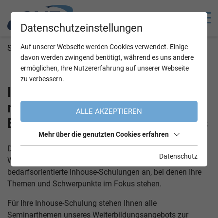
Datenschutzeinstellungen
Auf unserer Webseite werden Cookies verwendet. Einige
Sie befinden sich hier
OVE Startseite
OVE Academy
davon werden zwingend benötigt, während es uns andere
Seminare
ermöglichen, Ihre Nutzererfahrung auf unserer Webseite
zu verbessern.
Inhouse Schulungen –
maßgeschneidert auf die
ALLE AKZEPTIEREN
Bedürfnisse Ihres Unternehmens
Mehr über die genutzten Cookies erfahren
Die OVE Academy ermöglicht eine gezielte und praxisnahe
Datenschutz
Weiterbildung Ihrer Mitarbeiter:innen. Wir bieten
bedarfsorientierte Inhouse-Schulungen an, bei denen Ihre
Themen und Schwerpunkte im Fokus stehen.
Für Ihre Inhouse-Schulung stehen Ihnen alle
Seminarthemen unseres Weiterbildungsangebots zur