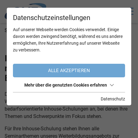
Datenschutzeinstellungen
Auf unserer Webseite werden Cookies verwendet. Einige
Sie befinden sich hier
OVE Startseite
OVE Academy
davon werden zwingend benötigt, während es uns andere
Seminare
ermöglichen, Ihre Nutzererfahrung auf unserer Webseite
zu verbessern.
Inhouse Schulungen –
maßgeschneidert auf die
ALLE AKZEPTIEREN
Bedürfnisse Ihres Unternehmens
Mehr über die genutzten Cookies erfahren
Die OVE Academy ermöglicht eine gezielte und praxisnahe
Datenschutz
Weiterbildung Ihrer Mitarbeiter:innen. Wir bieten
bedarfsorientierte Inhouse-Schulungen an, bei denen Ihre
Themen und Schwerpunkte im Fokus stehen.
Für Ihre Inhouse-Schulung stehen Ihnen alle
Seminarthemen unseres Weiterbildungsangebots zur